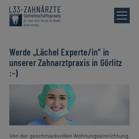
Skip
to
content
Werde „Lächel Experte/in“ in
unserer Zahnarztpraxis in Görlitz
Start
:-)
Leistungen
Praxis
Blog
Downloads
Von der geschmackvollen Wohnungseinrichtung,