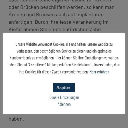
oder Brücken beschliffen werden, so kann man
Kronen und Brücken auch auf Implantaten
anfertigen. Durch Ihre feste Verankerung im
Kiefer ahmen Sie einen natürlichen Zahn
besonders gut nach.
Unsere Website verwendet Cookies, die uns helfen, unsere Website zu
verbessern, den bestmöglichen Service zu bieten und ein optimales
Aufgrund der vielfältigen Möglichkeiten, ist es
Kundenerlebnis zu ermöglichen. Hier können Sie Ihre Einstellungen verwalten.
wichtig Ihre Erwartungen und Wünsche an Ihre
Indem Sie auf "Akzeptieren" klicken, erklären Sie sich damit einverstanden, dass
Prothese zu kennen. Gern laden wir Sie hierfür
Ihre Cookies für diesen Zweck verwendet werden.
Mehr erfahren
zu einem persönlichen Gespräch ein. So können
wir den passenden Zahnersatz schaffen, welcher
Akzeptieren
Ihre individuellen Bedürfnisse berücksichtigt. In
jedem Fall soll ein funktioneller, ästhetischer
Cookie Einstellungen
und pflegbarer Zahnersatz entstehen – damit
Ablehnen
Sie lange Freude am Behandlungsergebnis
haben.